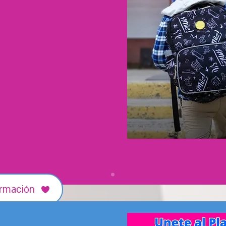
ro Cultural al servicio de la
gundo espacio en Tocaimita,
ca y cultural.
ios de paz y reconciliación,
espeto y la defensa de los
pecial atención a los niños,
nes que enfrentan condiciones
ormación