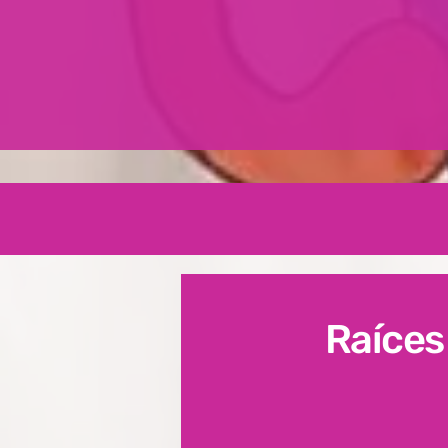
Raíces
proyecto de la Fundación A
nueva vida a una escuela e