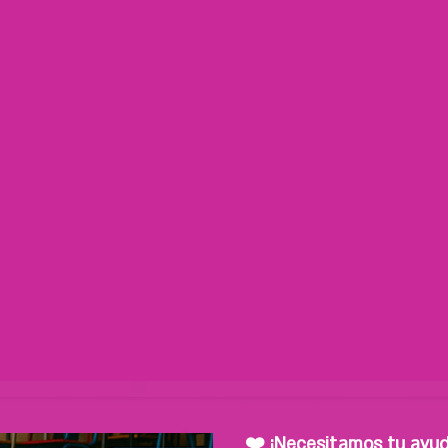
¡Bienve
"Juntos, construyendo un fu
Bienestar para nuestros
❤️ ¡Necesitamos tu ayud