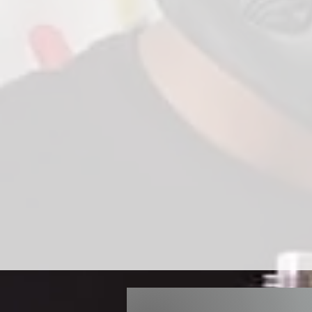
Únete a nuestro programa d
experiencia y habilidades pa
situación de vulnerabilidad en 
Ya sea de manera individual 
voluntariado corporativo, tu c
clave y genera un impacto po
personas.
Informa