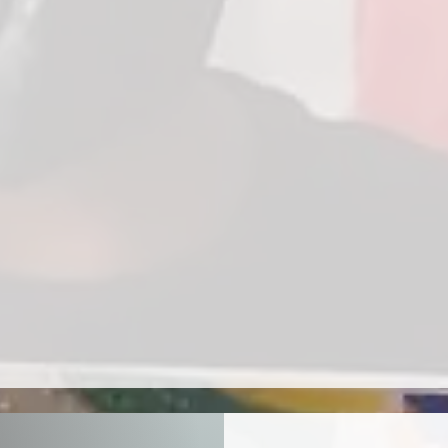
e voluntariado y aporta tu
ra fortalecer comunidades en
Bogotá y Cundinamarca.
o a través de un programa de
ompromiso impulsa iniciativas
sitivo en la vida de muchas
ción