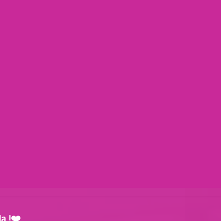
nidos !
turo brillante: Educación y
 niños más vulnerables"
a !❤️