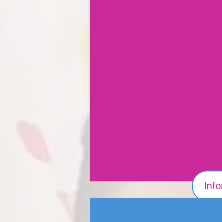
convirtiéndola en un Cent
comunidad; y crear un se
Usme: una biblioteca ecológi
Ambos lugares serán espac
donde se promueva el r
derechos humanos, con es
niñas, adolescentes y jóve
de vulnerabilidad.
Inf