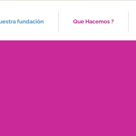
uestra fundación
Que Hacemos ?