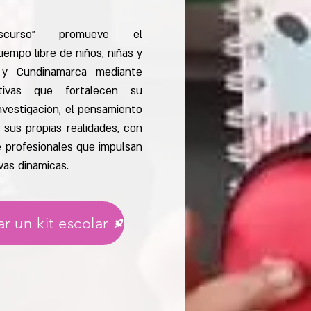
scurso” promueve el
empo libre de niños, niñas y
y Cundinamarca mediante
ptivas que fortalecen su
investigación, el pensamiento
de sus propias realidades, con
 profesionales que impulsan
evas dinámicas.
r un kit escolar