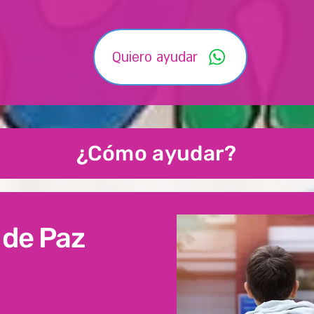
Quiero ayudar
¿Cómo ayudar?
 de Paz
pucs que busca restaurar y dar
n desuso en La Capilla, Soacha,