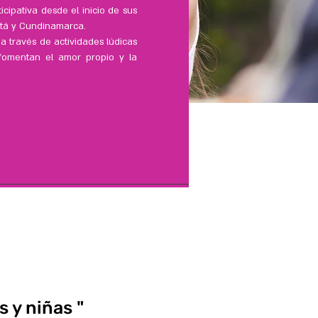
cipativa desde el inicio de sus
otá y Cundinamarca.
a través de actividades lúdicas
s fomentan el amor propio y la
s y niñas "