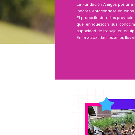
La Fundación Amigos por una Ca
labores, enfocándose en niño
El propósito de estos proyecto
que enriquezcan sus conocimie
capacidad de trabajo en equipo
En la actualidad, estamos llevan