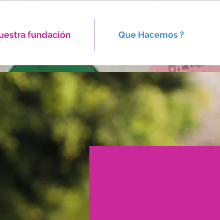
uestra fundación
Que Hacemos ?